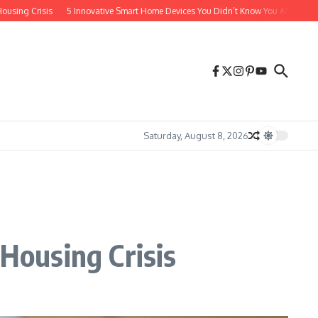
sis
5 Innovative Smart Home Devices You Didn’t Know You Absolutely Needed
Saturday, August 8, 2026
 Housing Crisis