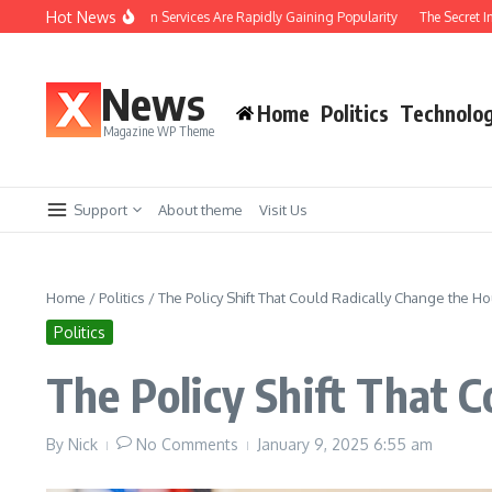
Skip to content
Hot News
r Subscription Services Are Rapidly Gaining Popularity
The Secret Ingredient 
News
Home
Politics
Technolo
Magazine WP Theme
Support
About theme
Visit Us
Home
/
Politics
/
The Policy Shift That Could Radically Change the Ho
Politics
The Policy Shift That C
By
Nick
No Comments
January 9, 2025
6:55 am