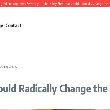
Top Chefs Swear By
The Policy Shift That Could Radically Change the Housing Cri
gy
Contact
using Crisis
ould Radically Change the