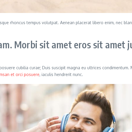
llentesque rhoncus tempus volutpat. Aenean placerat libero enim, nec b
. Morbi sit amet eros sit amet j
s posuere cubilia curae; Duis suscipit magna eu ultrices condimentum.
msan et orci posuere
, iaculis hendrerit nunc.