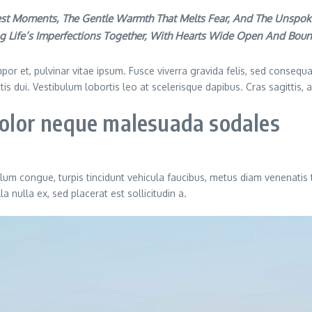
akest Moments, The Gentle Warmth That Melts Fear, And The Unspok
g Life’s Imperfections Together, With Hearts Wide Open And Bou
or et, pulvinar vitae ipsum. Fusce viverra gravida felis, sed consequat
ittis dui. Vestibulum lobortis leo at scelerisque dapibus. Cras sagittis,
 dolor neque malesuada sodales
ulum congue, turpis tincidunt vehicula faucibus, metus diam venenatis 
 nulla ex, sed placerat est sollicitudin a.